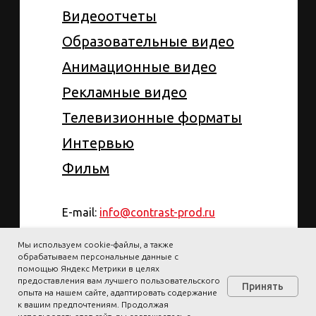
Видеоотчеты
Образовательные видео
Анимационные видео
Рекламные видео
Телевизионные форматы
Интервью
Фильм
E-mail:
info@contrast-prod.ru
Телефон: 8 (980) 521-77-47
Мы используем cookie-файлы, а также
обрабатываем персональные данные с
Telegram:
https://t.me/vovabednyak
помощью Яндекс Метрики в целях
предоставления вам лучшего пользовательского
Принять
WhatsApp: +79805217747
опыта на нашем сайте, адаптировать содержание
к вашим предпочтениям. Продолжая