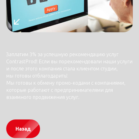
Заплатим 3% за успешную рекомендацию услуг
ContrastProd! Если вы порекомендовали наши услуги
и после этого компания стала клиентом студии,
мы готовы отблагодарить!
Мы готовы к обмену промо-кодами с компаниями,
которые работают с предпринимателями для
взаимного продвижения услуг.
Назад